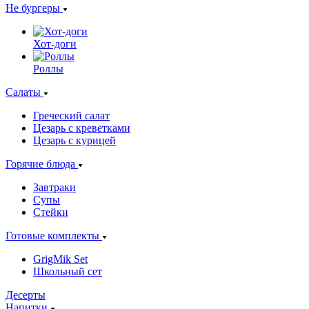
Не бургеры
Хот-доги
Роллы
Салаты
Греческий салат
Цезарь с креветками
Цезарь с курицей
Горячие блюда
Завтраки
Супы
Стейки
Готовые комплекты
GrigMik Set
Школьный сет
Десерты
Напитки