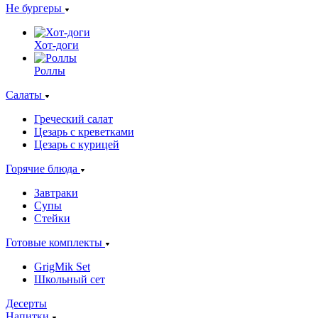
Не бургеры
Хот-доги
Роллы
Салаты
Греческий салат
Цезарь с креветками
Цезарь с курицей
Горячие блюда
Завтраки
Супы
Стейки
Готовые комплекты
GrigMik Set
Школьный сет
Десерты
Напитки